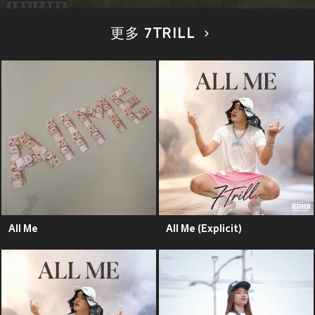
更多 7TRILL
All Me
All Me (Explicit)