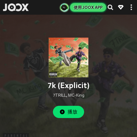
使用 JOOX APP
7k (Explicit)
7TRILL
,
MC-King
播放