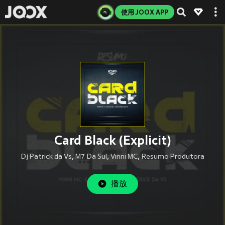
使用 JOOX APP
Card Black (Explicit)
Dj Patrick da Vs
,
M7 Da Sul
,
Vinni MC
,
Resumo Produtora
播放