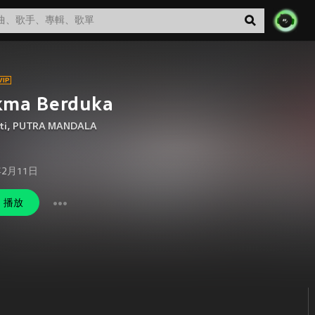
kma Berduka
ti
,
PUTRA MANDALA
年2月11日
播放