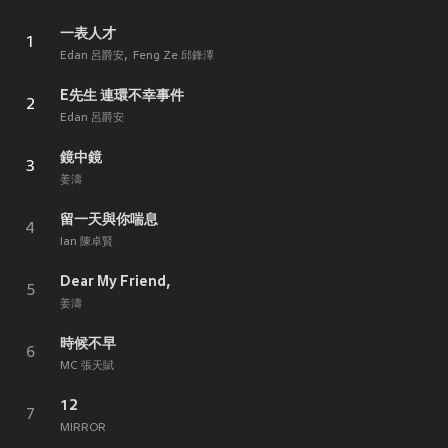
一表人才
1
Edan 呂爵安
Feng Ze 邱鋒澤
E先生 連環不幸事件
2
Edan 呂爵安
鏡中鏡
3
姜濤
留一天與你喘息
4
Ian 陳卓賢
Dear My Friend,
5
姜濤
時候不早
6
MC 張天賦
12
7
MIRROR