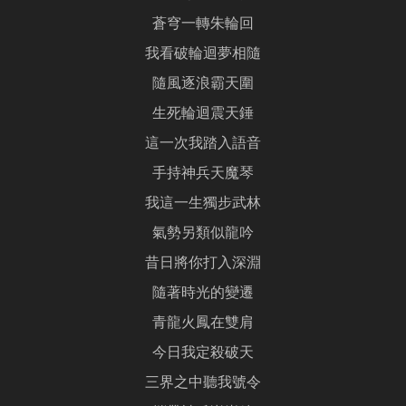
蒼穹一轉朱輪回
我看破輪迴夢相隨
隨風逐浪霸天圍
生死輪迴震天錘
這一次我踏入語音
手持神兵天魔琴
我這一生獨步武林
氣勢另類似龍吟
昔日將你打入深淵
隨著時光的變遷
青龍火鳳在雙肩
今日我定殺破天
三界之中聽我號令