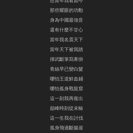
想當年我看如今
那些耀眼的功勳
身為中國最強音
還有什麼不甘心
當年我名震天下
當年天下被我踏
揮武斷筆寫牽掛
青絲早已變白髮
哪怕王道鮮血鋪
哪怕孤身戰龍窟
這一刻我再復出
巔峰時刻從未輸
這一生我在討伐
孤身飛過斷腸崖