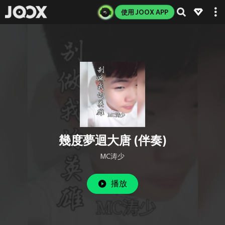
使用 JOOX APP
幾度夢迴大唐 (伴奏)
MC涛少
播放