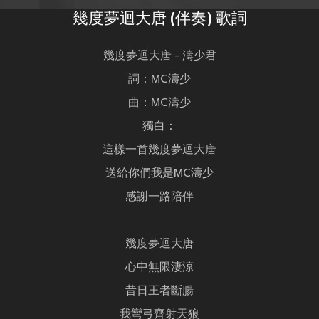
幾度夢迴大唐 (伴奏) 歌詞
幾度夢迴大唐 - 濤少君
詞：MC濤少
曲：MC濤少
獨白：
這樣一首幾度夢迴大唐
送給你們我是MC濤少
感謝一路陪伴
幾度夢迴大唐
心中無限淒涼
昔日王者斷腸
我彎弓齊射天狼