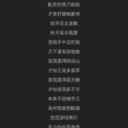
亂世的我刀劍拔
才會肝膽稱豪俠
彼岸花太迷離
秋月落冷風襲
憑我手中這杆旗
天下還有誰敢敵
當我選擇歸深山
才知王道多孤單
當我選擇霸天翻
才知道我多不甘
本來不想稱帝王
為何我會愁斷腸
想思淚情萬行
至少你在我身旁