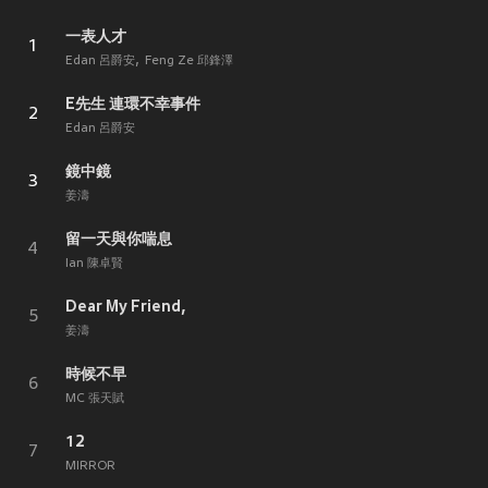
一表人才
1
Edan 呂爵安
Feng Ze 邱鋒澤
E先生 連環不幸事件
2
Edan 呂爵安
鏡中鏡
3
姜濤
留一天與你喘息
4
Ian 陳卓賢
Dear My Friend,
5
姜濤
時候不早
6
MC 張天賦
12
7
MIRROR