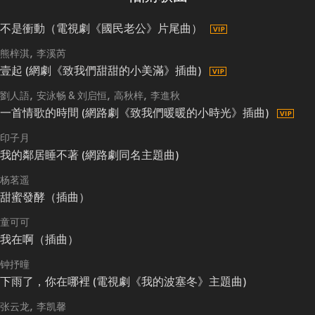
不是衝動（電視劇《國民老公》片尾曲）
熊梓淇
李溪芮
壹起 (網劇《致我們甜甜的小美滿》插曲)
劉人語
安泳畅 & 刘启恒
高秋梓
李進秋
一首情歌的時間 (網路劇《致我們暖暖的小時光》插曲)
印子月
我的鄰居睡不著 (網路劇同名主題曲)
杨茗遥
甜蜜發酵（插曲）
童可可
我在啊（插曲）
钟抒曈
下雨了，你在哪裡 (電視劇《我的波塞冬》主題曲)
张云龙
李凯馨