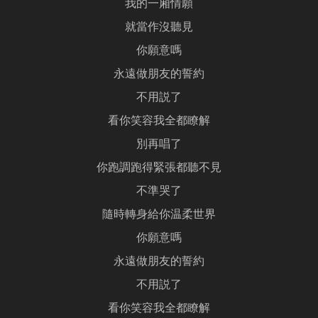
我的一廂情願
就當作沒聽見
你願意嗎
永遠做朋友的誓約
不用説了
看你笑容我全都瞭解
別再唱了
你跑調跑得緊張都聽不見
不準哭了
隨時轉身給你温柔世界
你願意嗎
永遠做朋友的誓約
不用説了
看你笑容我全都瞭解