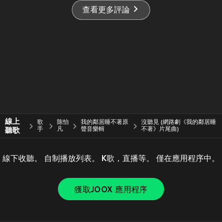
查看更多評論
線上
歌
陈怡
我的鄰居睡不著原
沒聽見 (網路劇《我的鄰居睡
聽歌
手
凡
聲音樂輯
不著》片尾曲)
線下收聽。 自制播放列表。 K歌，直播等。 僅在應用程序中。
獲取JOOX 應用程序