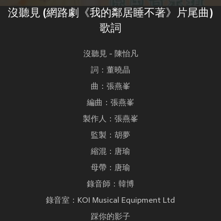
沒聽見 (網路劇《我的鄰居睡不著》片尾曲)
歌詞
沒聽見 - 陳怡凡
詞：董曉晶
曲：張燕峯
編曲：張燕峯
製作人：張燕峯
監製：胡夢
縮混：唐瑜
母帶：唐瑜
錄音師：韓博
錄音室：KOI Musical Equipment Ltd
踩你的影子