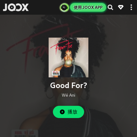
使用 JOOX APP
Good For?
Wé Ani
播放