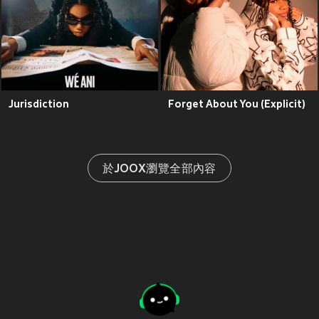
Jurisdiction
Forget About You (Explicit)
於JOOX瀏覽全部內容