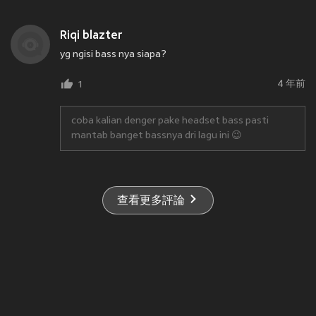
Riqi blazter
yg ngisi bass nya siapa?
4 年前
1
coba kalian denger pake headset bass pasti
mantab banget bassnya dri lagu ini 😉
查看更多評論