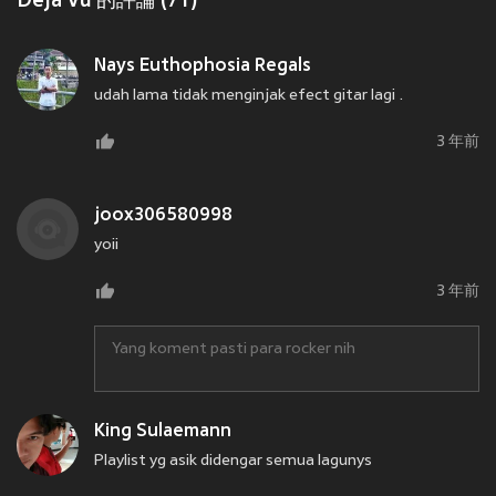
Deja Vu 的評論 (71)
Nays Euthophosia Regals
udah lama tidak menginjak efect gitar lagi .
3 年前
joox306580998
yoii
3 年前
Yang koment pasti para rocker nih
King Sulaemann
Playlist yg asik didengar semua lagunys