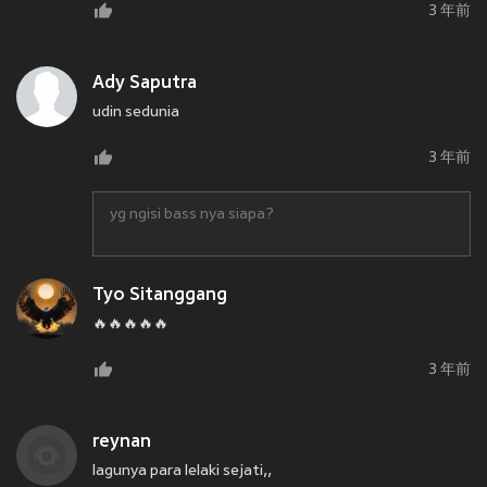
3 年前
Ady Saputra
udin sedunia
3 年前
yg ngisi bass nya siapa?
Tyo Sitanggang
🔥🔥🔥🔥🔥
3 年前
reynan
lagunya para lelaki sejati,,