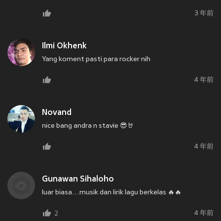
3 年前
Ilmi Okhenk
Yang koment pasti para rocker nih
4 年前
Novand
nice bang andra n stavie 😎🤘
4 年前
Gunawan Sihaloho
luar biasa…musik dan lirik lagu berkelas 🔥🔥
4 年前
2