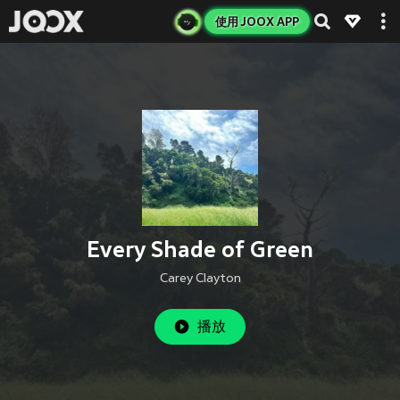
使用 JOOX APP
Every Shade of Green
Carey Clayton
播放