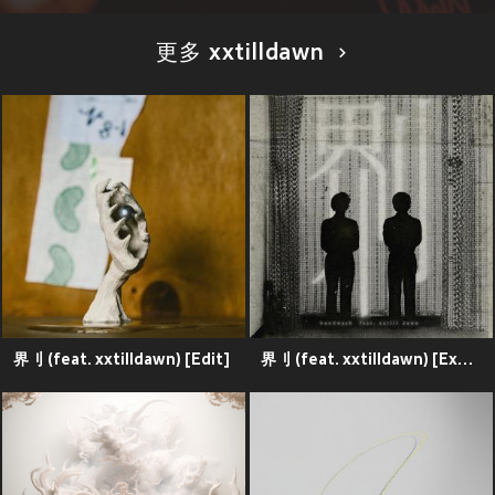
更多 xxtilldawn
界刂 (feat. xxtilldawn) [Edit]
界刂 (feat. xxtilldawn) [Explicit]