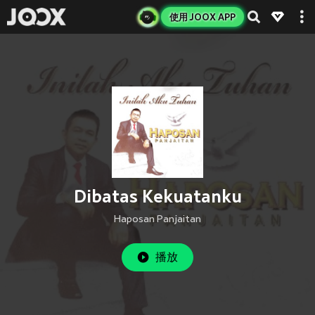
使用 JOOX APP
Dibatas Kekuatanku
Haposan Panjaitan
播放