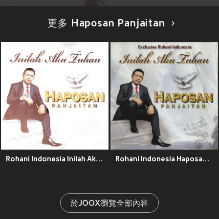
更多 Haposan Panjaitan
Rohani Indonesia Inilah Aku Tuhan
Rohani Indonesia Haposan Panjaitan Inilah Aku Tuhan
於JOOX瀏覽全部內容