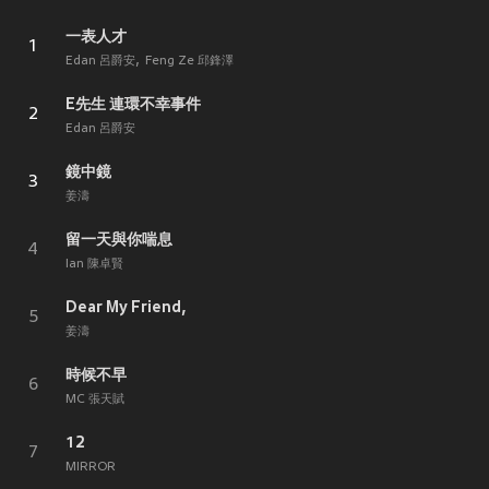
一表人才
1
Edan 呂爵安
Feng Ze 邱鋒澤
E先生 連環不幸事件
2
Edan 呂爵安
鏡中鏡
3
姜濤
留一天與你喘息
4
Ian 陳卓賢
Dear My Friend,
5
姜濤
時候不早
6
MC 張天賦
12
7
MIRROR