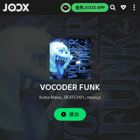
使用 JOOX APP
VOCODER FUNK
Kobe Mane
,
SK3TCH01
,
neon¡x
播放