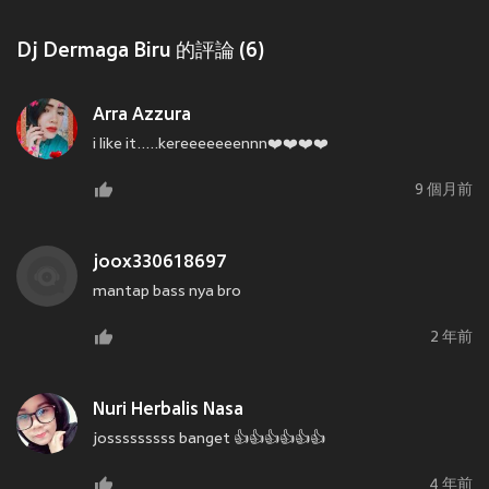
Dj Dermaga Biru 的評論 (6)
Arra Azzura
i like it.....kereeeeeeennn❤️❤️❤️❤️
9 個月前
joox330618697
mantap bass nya bro
2 年前
Nuri Herbalis Nasa
josssssssss banget 👍👍👍👍👍👍
4 年前