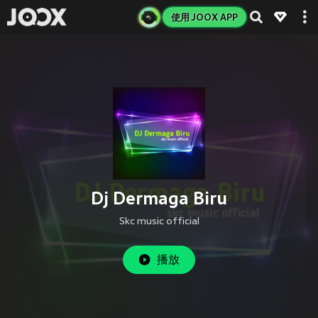
使用 JOOX APP
Dj Dermaga Biru
Skc music official
播放