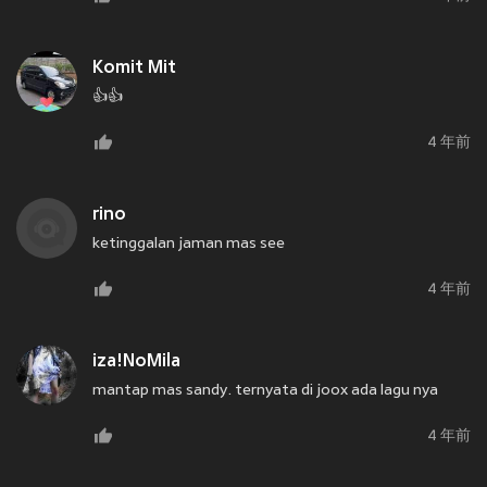
Komit Mit
👍👍
4 年前
rino
ketinggalan jaman mas see
4 年前
iza!NoMila
mantap mas sandy. ternyata di joox ada lagu nya
4 年前