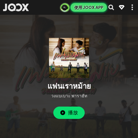
使用 JOOX APP
แฟนเราหม้าย
วงแบเบาะ พาราฮัท
播放