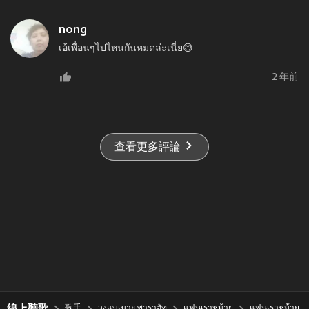
nong
เอ้เพื่อนๆไปไหนกันหมดล่ะเนี่ย😅
2 年前
查看更多評論
線上聽歌
歌手
วงแบเบาะ พาราฮัท
แฟนเราหม้าย
แฟนเราหม้าย