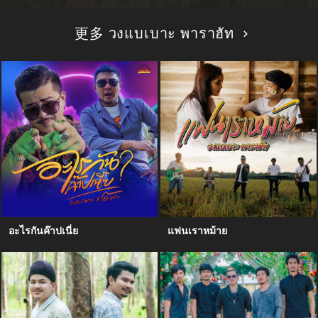
更多 วงแบเบาะ พาราฮัท
อะไรกันค๊าปเนี่ย
แฟนเราหม้าย