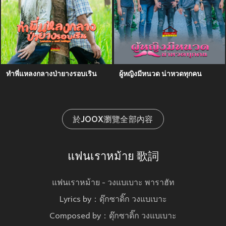
ทำพี่แหลงกลางป่ายางรอบเริน
ผู้หญิงมีหนวด น่าหวดทุกคน
於JOOX瀏覽全部內容
แฟนเราหม้าย 歌詞
แฟนเราหม้าย - วงแบเบาะ พาราฮัท
Lyrics by：ดุ๊กซาดิ๊ก วงแบเบาะ
Composed by：ดุ๊กซาดิ๊ก วงแบเบาะ