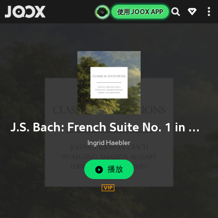
使用 JOOX APP
J.S. Bach: French Suite No. 1 in D Minor, BWV 812: 5. Gigue
Ingrid Haebler
播放