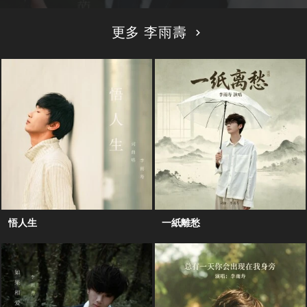
更多 李雨壽
悟人生
一紙離愁