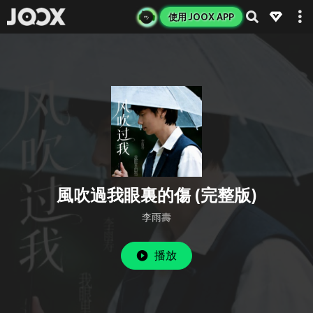
使用 JOOX APP
風吹過我眼裏的傷 (完整版)
李雨壽
播放