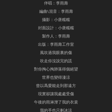
伴唱：李雨壽
編曲\混音：李雨壽
攝影：小唐糯糯
封面設計：小唐糯糯
製作人：李雨壽
出版：李雨壽工作室
風吹過我眼裏的傷
吹走你沒說完的謊
對你掏心掏肺落得個絕望
世界也變得淒涼
曾以爲愛能走到那遠方
現實卻讓我處處受傷
午後的雨淋溼了我的衣裳
我的手也只剩冰涼