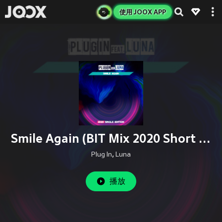
使用 JOOX APP
Smile Again (BIT Mix 2020 Short Radio)
Plug In
,
Luna
播放