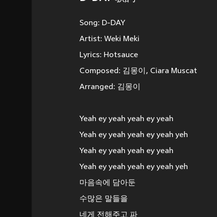
Song: D-DAY
Artist: Weki Meki
Lyrics: Hotsauce
Composed: 김몽이, Ciara Muscat
Arranged: 김몽이
Yeah ey yeah yeah ey yeah
Yeah ey yeah yeah ey yeah yeh
Yeah ey yeah yeah ey yeah
Yeah ey yeah yeah ey yeah yeh
마음속에 담아둔
수많은 말들을
네게 전해주고 파