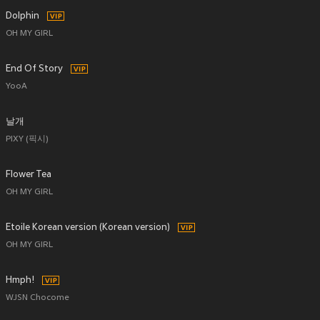
Dolphin
OH MY GIRL
End Of Story
YooA
날개
PIXY (픽시)
Flower Tea
OH MY GIRL
Etoile Korean version (Korean version)
OH MY GIRL
Hmph!
WJSN Chocome