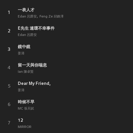
一表人才
1
Edan 呂爵安
Feng Ze 邱鋒澤
E先生 連環不幸事件
2
Edan 呂爵安
鏡中鏡
3
姜濤
留一天與你喘息
4
Ian 陳卓賢
Dear My Friend,
5
姜濤
時候不早
6
MC 張天賦
12
7
MIRROR