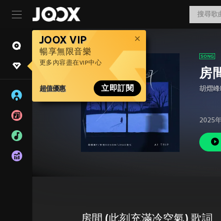
JOOX VIP
暢享無限音樂
更多內容盡在VIP中心
房
超值優惠
立即訂閱
胡熠峰
2025
房間 (此刻充滿冷空氣) 歌詞