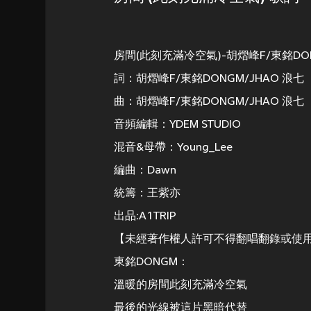
房間(此刻充滿冷空氣)-胡熠峰F/東銘DONGM
詞：胡熠峰F/東銘DONGM/JHAO 浪七
曲：胡熠峰F/東銘DONGM/JHAO 浪七
音頻編輯：YDEM STUDIO
混音&母帶：Young_Lee
編曲：Dawn
統籌：王紫亦
出品:A1TRIP
【未經著作權人許可不得翻唱翻錄或使
東銘DONGM：
溫暖的房間此刻充滿冷空氣
最後的光線被這片黑暗代替