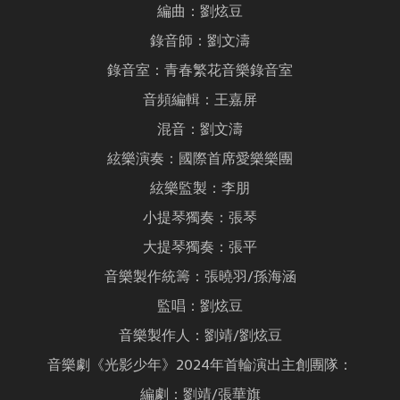
編曲：劉炫豆
錄音師：劉文濤
錄音室：青春繁花音樂錄音室
音頻編輯：王嘉屏
混音：劉文濤
絃樂演奏：國際首席愛樂樂團
絃樂監製：李朋
小提琴獨奏：張琴
大提琴獨奏：張平
音樂製作統籌：張曉羽/孫海涵
監唱：劉炫豆
音樂製作人：劉靖/劉炫豆
音樂劇《光影少年》2024年首輪演出主創團隊：
編劇：劉靖/張華旗