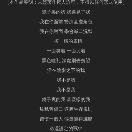
（本作品聲明：未經著作權人許可，不得以任何形式使用）
鏡子裏的我 我遇見了我
我在你面前 扮演甚麼角色
我在你對面 學會緘口沉默
一模一樣的表情
一面笑着 一面哭着
黑色瞳孔 深處別去窺望
活在陰影之下的我
我不是我
我不是我
鏡子裏的我 甚麼樣的我
舔舐舊傷口 適應生存規則
習慣一個人 儘量過得灑脫
命運設定的羈絆