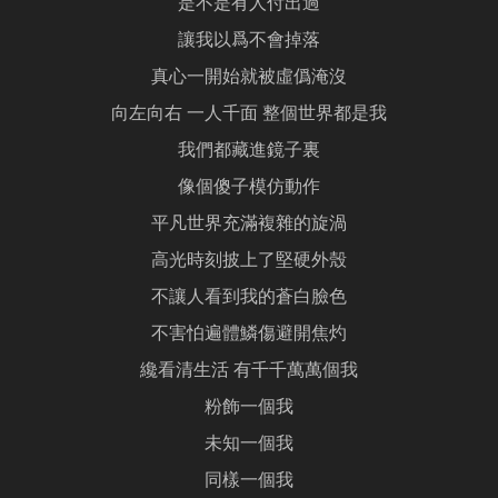
是不是有人付出過
讓我以爲不會掉落
真心一開始就被虛僞淹沒
向左向右 一人千面 整個世界都是我
我們都藏進鏡子裏
像個傻子模仿動作
平凡世界充滿複雜的旋渦
高光時刻披上了堅硬外殼
不讓人看到我的蒼白臉色
不害怕遍體鱗傷避開焦灼
纔看清生活 有千千萬萬個我
粉飾一個我
未知一個我
同樣一個我