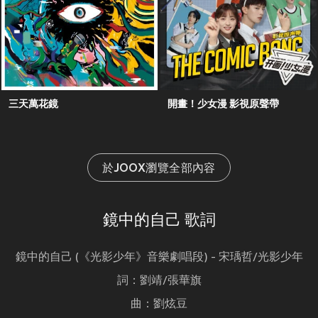
三天萬花鏡
開畫！少女漫 影視原聲帶
於JOOX瀏覽全部內容
鏡中的自己 歌詞
鏡中的自己 (《光影少年》音樂劇唱段) - 宋瑀哲/光影少年
詞：劉靖/張華旗
曲：劉炫豆