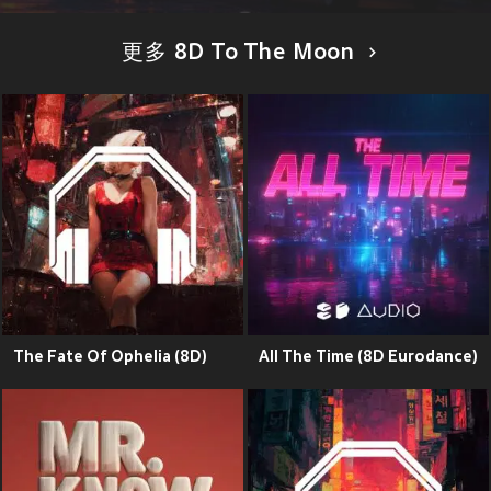
更多 8D To The Moon
The Fate Of Ophelia (8D)
All The Time (8D Eurodance)