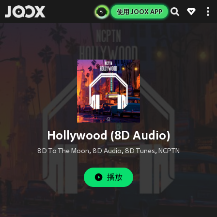
使用 JOOX APP
Hollywood (8D Audio)
8D To The Moon
,
8D Audio
,
8D Tunes
,
NCPTN
播放