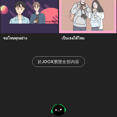
ขอโทษทุกอย่าง
เป็นเธอได้ไหม
於JOOX瀏覽全部內容