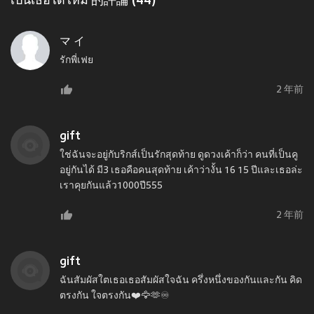
เป็นเธอได้ไหม 的評論 (44)
マ イ
รักพี่เฟย
2 年前
gift
ใช่ฉันจะอยู่กับริกส์เป็นรักสุดท้าย ดูดวงเค้าก็ว่า คนที่เป็นคู
อยู่กันได้ มี3 เธอคือคนสุดท้าย เค้าว่างั้น 16 15 ปีและเธอล่ะ
เราคุยกันแล้ว1000ปี555
2 年前
gift
ฉันสัมผัสใตเธอเธอสัมผัสใจฉัน ครึ่งหนึ่งของกันและกัน คิด
ตรงกัน ใจตรงกัน❤️🦅🫶♾️