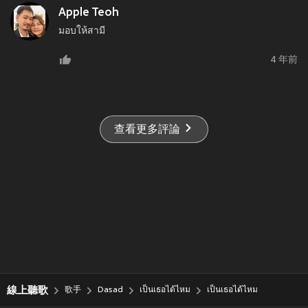
Apple Teoh
มอบให้สามี
4 年前
查看更多評論
線上聽歌
歌手
Dasad
เป็นเธอได้ไหม
เป็นเธอได้ไหม