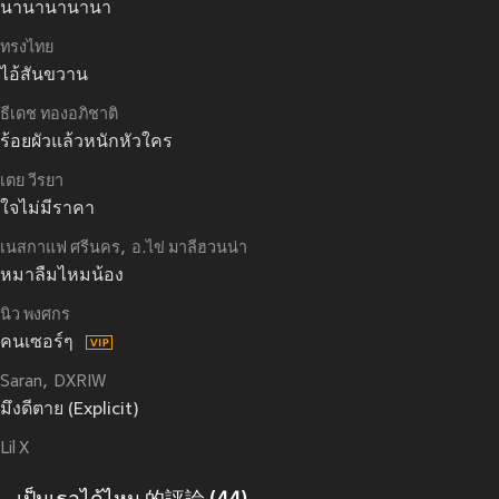
นานานานานา
ทรงไทย
ไอ้สันขวาน
ธีเดช ทองอภิชาติ
ร้อยผัวแล้วหนักหัวใคร
เตย วีรยา
ใจไม่มีราคา
เนสกาแฟ ศรีนคร
อ.ไข่ มาลีฮวนน่า
หมาลืมไหมน้อง
นิว พงศกร
คนเซอร์ๆ
Saran
DXRIW
มึงดีตาย (Explicit)
Lil X