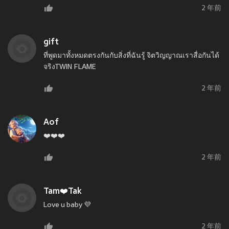
2 年前
gift
ที่พูดมาทั้งหมดตรงกันกับสิ่งที่ฉันรู้ จิตวิญญาณเราสื่อกันได้
จริงTWIN FLAME
2 年前
Aof
❤️❤️❤️
2 年前
Tam❤️Tak
Love u baby 💜
2 年前