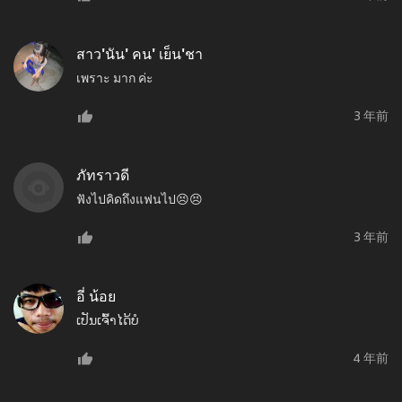
สาว'นัน' คน' เย็น'ชา
เพราะ มาก ค่ะ
3 年前
ภัทราวดี
ฟังไปคิดถึงแฟนไป😣😣
3 年前
อี่ น้อย
ເປັນເຈົ້າໄດ້ບໍ
4 年前