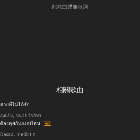
此歌曲暫無歌詞
相關歌曲
สายที่ไม่ได้รัก
ถุงแป้ง
หนวด จิรภัทร
ต้องคุยกันแบบไหน
Dasad
medkit z