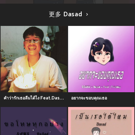
更多 Dasad
คำว่ารักเธอลืมได้ไง Feat.Dasad,MANXSP - Single
อยากจะขอบคุณเธอ