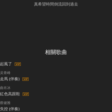
真希望時間倒流回到過去
相關歌曲
起風了
吴青峰
走馬 (伴奏)
曲肖冰
紅色高跟鞋
蔡健雅
失控 (伴奏)