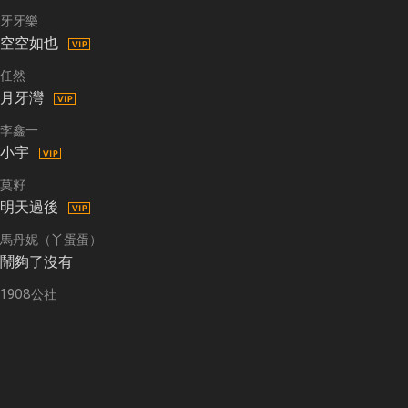
牙牙樂
空空如也
任然
月牙灣
李鑫一
小宇
莫籽
明天過後
馬丹妮（丫蛋蛋）
鬧夠了沒有
1908公社