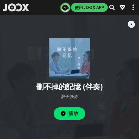
使用 JOOX APP
刪不掉的記憶 (伴奏)
浪子强涛
播放