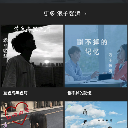
更多 浪子强涛
藍色海黑色河
刪不掉的記憶