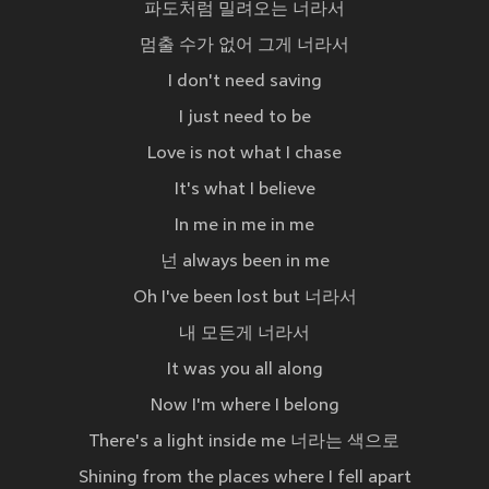
파도처럼 밀려오는 너라서
멈출 수가 없어 그게 너라서
I don't need saving
I just need to be
Love is not what I chase
It's what I believe
In me in me in me
넌 always been in me
Oh I've been lost but 너라서
내 모든게 너라서
It was you all along
Now I'm where I belong
There's a light inside me 너라는 색으로
Shining from the places where I fell apart