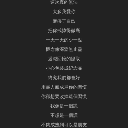
這次真的無法
太多我愛你
麻痹了自己
把你戒掉得徹底
一天一天的少一點
懷念像深淵無止盡
遞減回憶的攝取
小心包裝成紀念品
終究我們都會好
用盡力氣成爲你的習慣
你卻想要改掉這個習慣
我像是一個謊
不想是一個謊
不夠成熟到可以是朋友