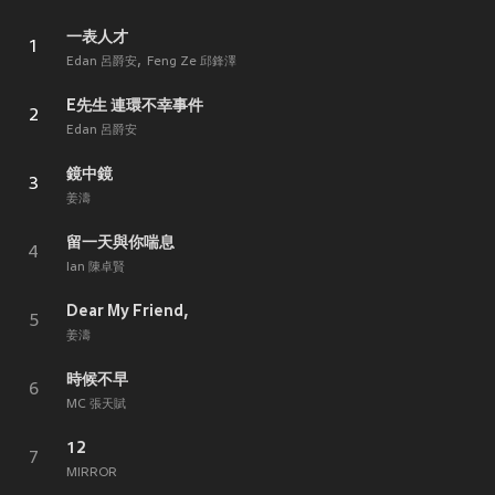
一表人才
1
Edan 呂爵安
Feng Ze 邱鋒澤
E先生 連環不幸事件
2
Edan 呂爵安
鏡中鏡
3
姜濤
留一天與你喘息
4
Ian 陳卓賢
Dear My Friend,
5
姜濤
時候不早
6
MC 張天賦
12
7
MIRROR