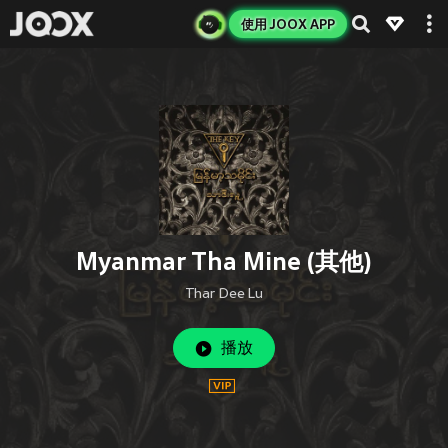
使用 JOOX APP
Myanmar Tha Mine (其他)
Thar Dee Lu
播放