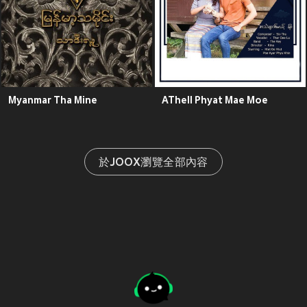
Myanmar Tha Mine
AThell Phyat Mae Moe
於JOOX瀏覽全部內容