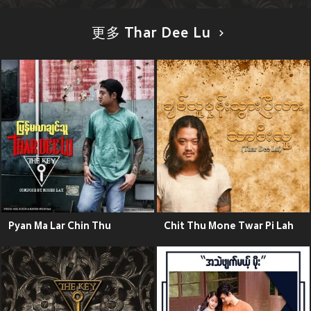
更多 Thar Dee Lu
Pyan Ma Lar Chin Thu
Chit Thu Mone Twar Pi Lah