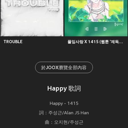
TROUBLE
풀잎사랑 X 1415 (웹툰 '제독의 괴물아내' Original Soundtrack), Pt.3
於JOOX瀏覽全部內容
Happy 歌詞
Happy - 1415
詞：주성근/Alan JS Han
曲：오지현/주성근