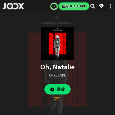
使用 JOOX APP
Oh, Natalie
UNKLFNKL
播放