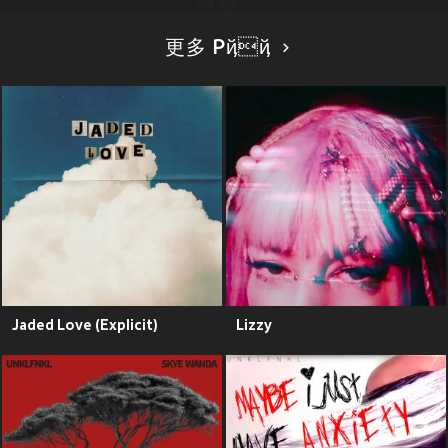
更多 Pҋҋ
Jaded Love (Explicit)
Lizzy