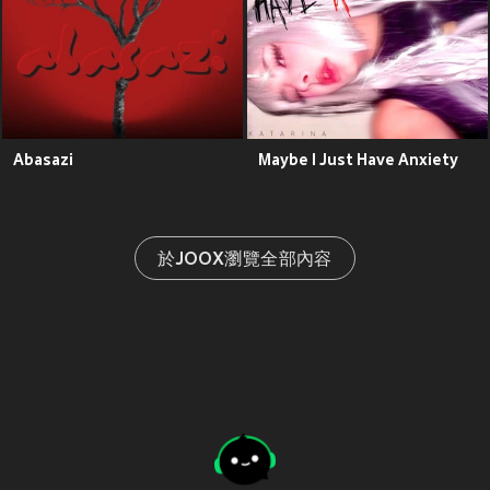
Abasazi
Maybe I Just Have Anxiety
於JOOX瀏覽全部內容