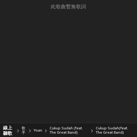
此歌曲暫無歌詞
線上
歌
Cukup Sudah (feat.
Cukup Sudah(feat.
Yoan
聽歌
手
The Great Band)
The Great Band)