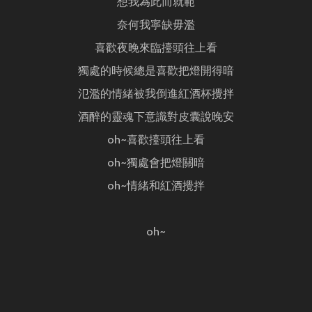
想我為此而就範
奈何我寧缺毋濫
喜歡夜晚來臨擡頭往上看
獨處的時候總是喜歡把燈開得暗
氾濫的情緒被我倒進紅酒杯攪拌
酒醉的靈魂下意識對皮囊說晚安
oh~喜歡擡頭往上看
oh~獨處會把燈關暗
oh~情緒和紅酒攪拌
oh~