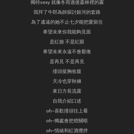
獨特sexy 就像冬雨過後森林裡的霧
我拜了牛郎為師探討銀河的套路
為了遙遠的她不止七夕能把愛留住
希望未來你我能夠見面
是紅臉 不是紅眼
希望未來永遠不會厭倦
是再見 不是再見
擡頭挺胸收腹
天冷也穿秋褲
來日方長流露
自我介紹口述
oh~喜歡擡頭往上看
oh~獨處會把燈關暗
oh~情緒和紅酒攪拌