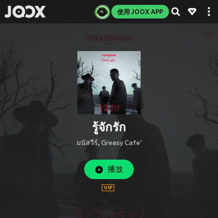
使用 JOOX APP
รู้จักรัก
มนัสวีร์
,
Greasy Cafe'
播放