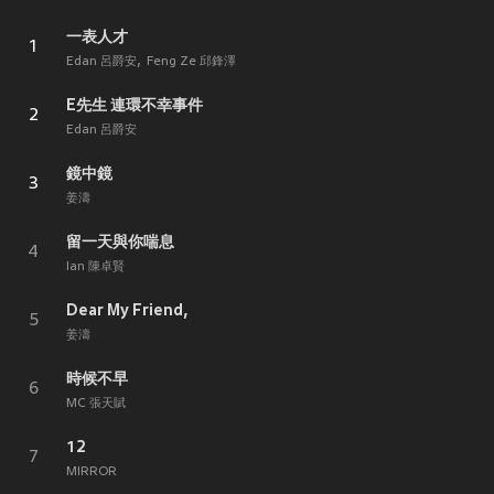
一表人才
1
Edan 呂爵安
Feng Ze 邱鋒澤
E先生 連環不幸事件
2
Edan 呂爵安
鏡中鏡
3
姜濤
留一天與你喘息
4
Ian 陳卓賢
Dear My Friend,
5
姜濤
時候不早
6
MC 張天賦
12
7
MIRROR