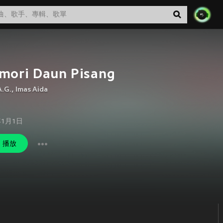
mori Daun Pisang
A.G.
,
Imas Aida
年1月1日
播放