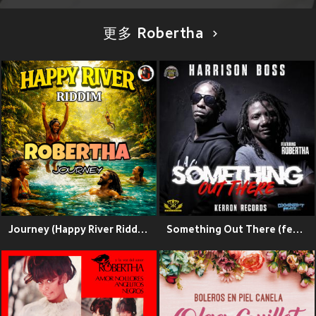
更多 Robertha
Journey (Happy River Riddim)
Something Out There (feat. Robertha)