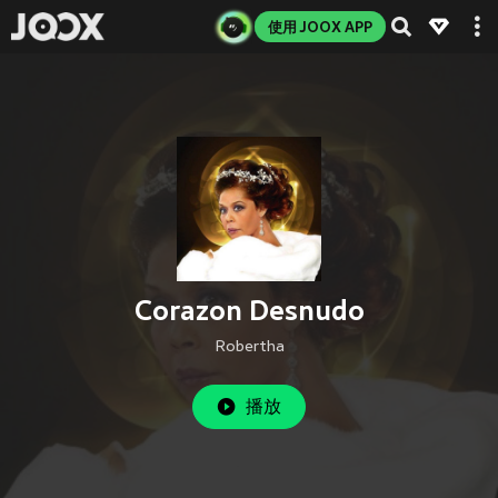
使用 JOOX APP
Corazon Desnudo
Robertha
播放