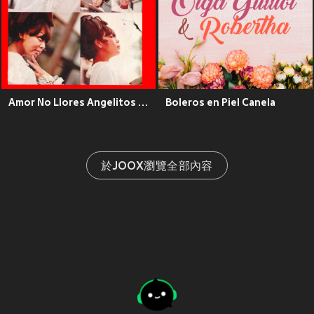
Amor No Llores Angelitos Negros
Boleros en Piel Canela
於JOOX瀏覽全部內容