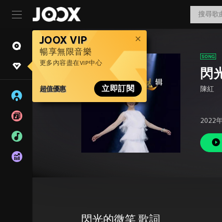
JOOX VIP
暢享無限音樂
更多內容盡在VIP中心
閃
超值優惠
立即訂閱
陳紅
2022
閃光的微笑 歌詞