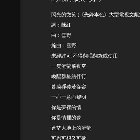
閃光的微笑 (《先鋒本色》大型電視文獻紀
詞：陳紅
曲：雪野
編曲：雪野
未經許可,不得翻唱翻錄或使用
一隻流螢飛夜空
喚醒群星結伴行
暮藹猙獰若從容
一心一意向黎明
你是夢裡的情
你是情裡的夢
蒼茫大地上的流螢
可思可想又可敬