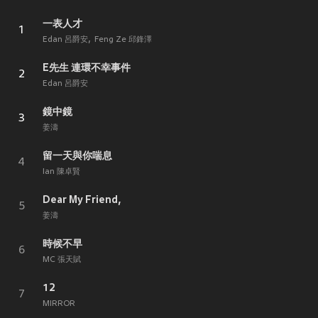
一表人才
1
Edan 呂爵安
Feng Ze 邱鋒澤
E先生 連環不幸事件
2
Edan 呂爵安
鏡中鏡
3
姜濤
留一天與你喘息
4
Ian 陳卓賢
Dear My Friend,
5
姜濤
時候不早
6
MC 張天賦
12
7
MIRROR