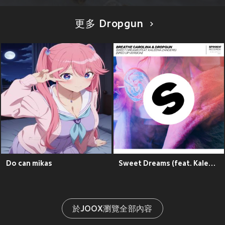
更多 Dropgun
Do can mikas
Sweet Dreams (feat. Kaleena Zanders) (Sped Up Version)
於JOOX瀏覽全部內容