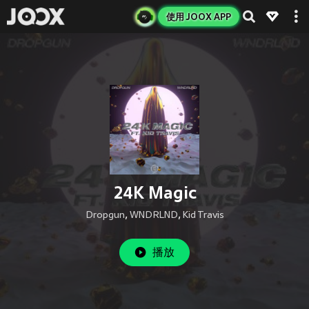
使用 JOOX APP
24K Magic
Dropgun
,
WNDRLND
,
Kid Travis
播放