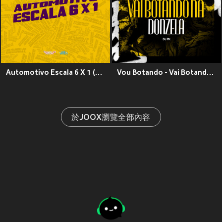
Automotivo Escala 6 X 1 (Explicit)
Vou Botando - Vai Botando Na Donzela (Explicit)
於JOOX瀏覽全部內容