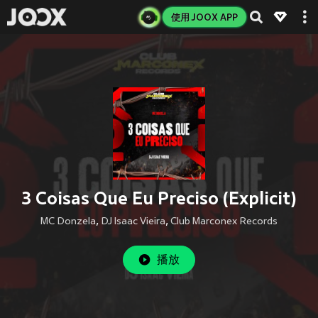
使用 JOOX APP
3 Coisas Que Eu Preciso (Explicit)
MC Donzela
,
DJ Isaac Vieira
,
Club Marconex Records
播放