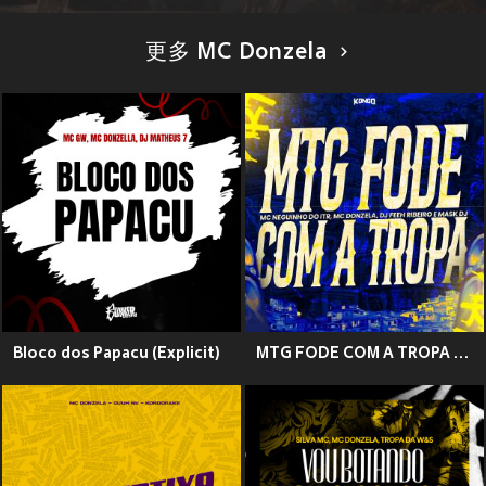
更多 MC Donzela
Bloco dos Papacu (Explicit)
MTG FODE COM A TROPA (Explicit)