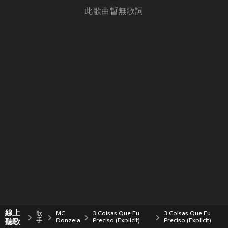
此歌曲暫無歌詞
線上
歌
MC
3 Coisas Que Eu
3 Coisas Que Eu
聽歌
手
Donzela
Preciso (Explicit)
Preciso (Explicit)