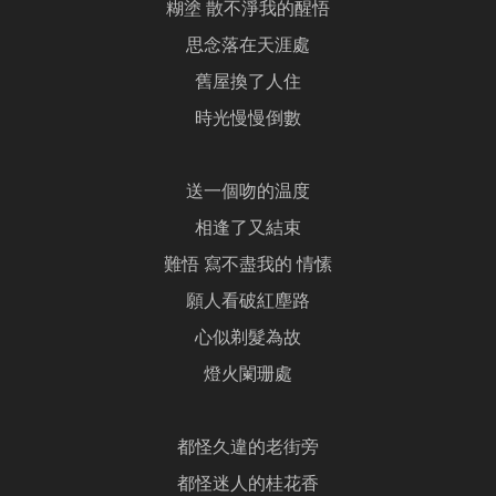
糊塗 散不淨我的醒悟
思念落在天涯處
舊屋換了人住
時光慢慢倒數
送一個吻的温度
相逢了又結束
難悟 寫不盡我的 情愫
願人看破紅塵路
心似剃髮為故
燈火闌珊處
都怪久違的老街旁
都怪迷人的桂花香