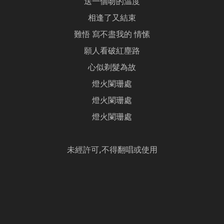
送一個吻的温度
相逢了又結束
難悟 寫不盡我的 情愫
願人看破紅塵路
心似剃髮為故
燈火闌珊處
燈火闌珊處
燈火闌珊處
未經許可,不得翻唱或使用