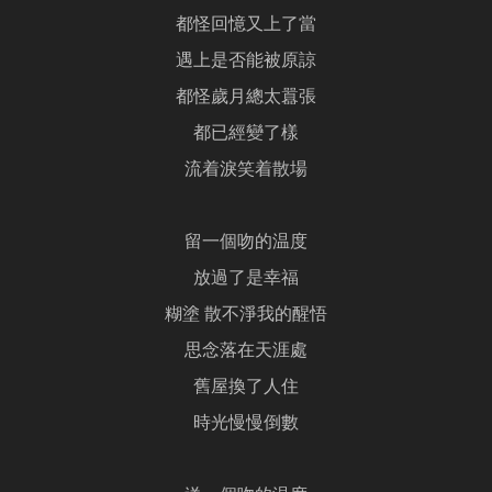
都怪回憶又上了當
遇上是否能被原諒
都怪歲月總太囂張
都已經變了樣
流着淚笑着散場
留一個吻的温度
放過了是幸福
糊塗 散不淨我的醒悟
思念落在天涯處
舊屋換了人住
時光慢慢倒數