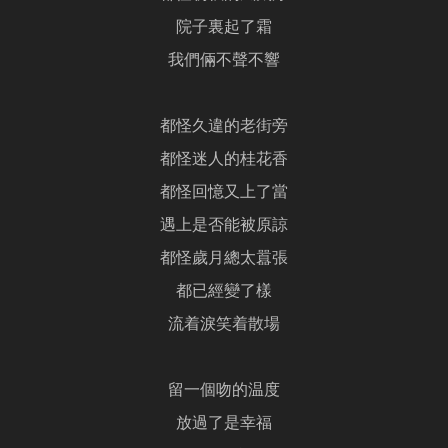
院子裏起了霜
我們倆不聲不響
都怪久違的老街旁
都怪迷人的桂花香
都怪回憶又上了當
遇上是否能被原諒
都怪歲月總太囂張
都已經變了樣
流着淚笑着散場
留一個吻的温度
放過了是幸福