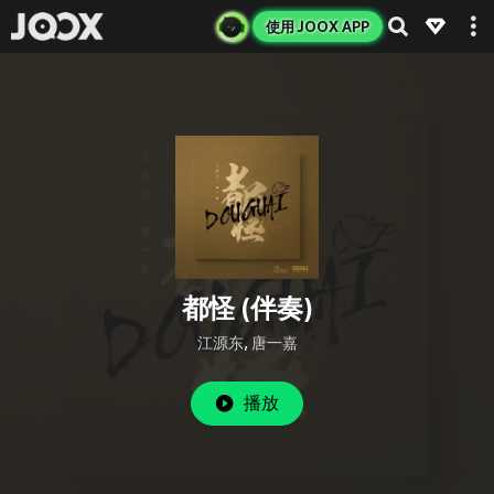
使用 JOOX APP
都怪 (伴奏)
江源东
,
唐一嘉
播放