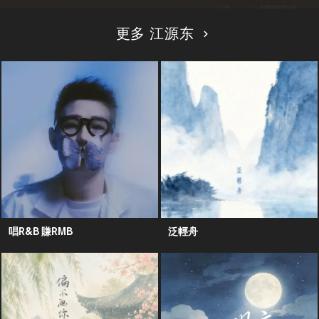
更多 江源东
唱R&B 賺RMB
泛輕舟