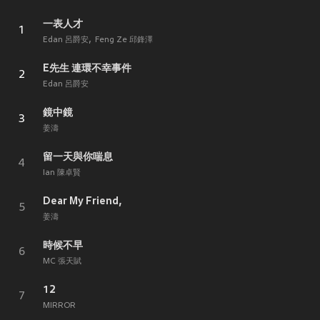
一表人才
1
Edan 呂爵安
Feng Ze 邱鋒澤
E先生 連環不幸事件
2
Edan 呂爵安
鏡中鏡
3
姜濤
留一天與你喘息
4
Ian 陳卓賢
Dear My Friend,
5
姜濤
時候不早
6
MC 張天賦
12
7
MIRROR