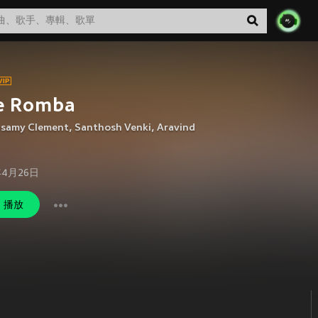
e Romba
asamy Clement
,
Santhosh Venki
,
Aravind
年4月26日
播放