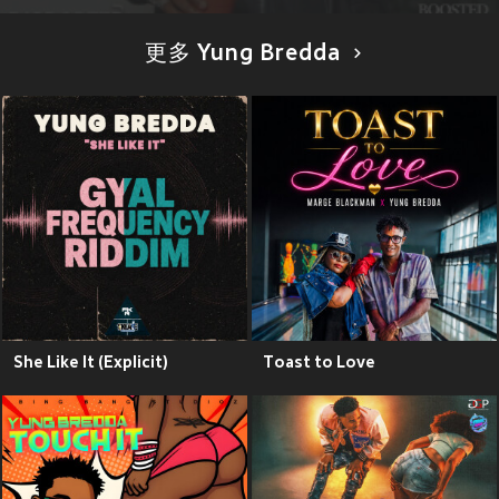
更多 Yung Bredda
She Like It (Explicit)
Toast to Love