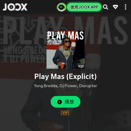
使用 JOOX APP
Play Mas (Explicit)
Yung Bredda
,
Dj Power
,
Disrupter
播放