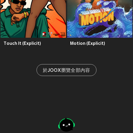
Touch It (Explicit)
Motion (Explicit)
於JOOX瀏覽全部內容