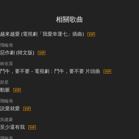
相關歌曲
越來越愛 (電視劇「我愛幸運七」插曲)
飛輪海
惡作劇 (韓文版)
林依晨
鬥牛，要不要 - 電視劇﹕鬥牛，要不要 片頭曲
群星
動脈
飛輪海
説愛就愛
吳建豪
至少還有我
飛輪海