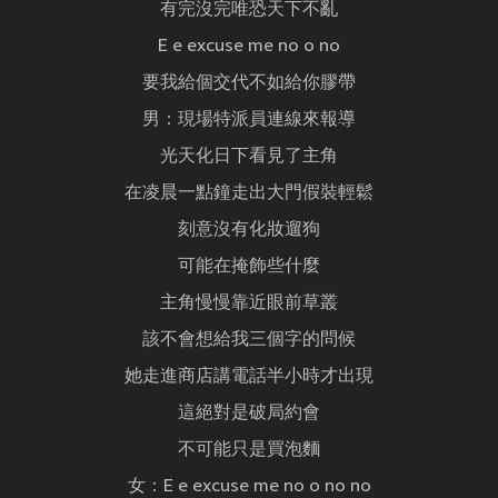
有完沒完唯恐天下不亂
E e excuse me no o no
要我給個交代不如給你膠帶
男：現場特派員連線來報導
光天化日下看見了主角
在凌晨一點鐘走出大門假裝輕鬆
刻意沒有化妝遛狗
可能在掩飾些什麼
主角慢慢靠近眼前草叢
該不會想給我三個字的問候
她走進商店講電話半小時才出現
這絕對是破局約會
不可能只是買泡麵
女：E e excuse me no o no no