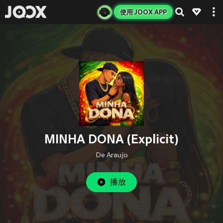
使用 JOOX APP
MINHA DONA (Explicit)
De Araujo
播放