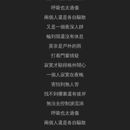
呼吸也太過傷
兩個人還是各自驅散
又是一個夜深人靜
輪到我還沒有休息
莫非是戶外的雨
打着門窗猜疑
寂寞才顯得格外鬧心
一個人寂寞在夜晚
害怕到無人管
找不到哪裏還有彼岸
無法去控制淚流淌
呼吸也太過傷
兩個人還是各自驅散