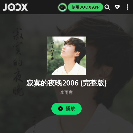
使用 JOOX APP
寂寞的夜晚2006 (完整版)
李雨壽
播放