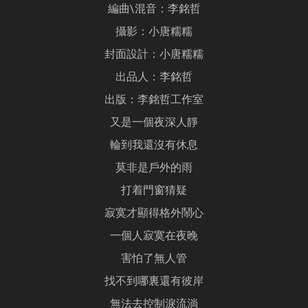
編曲\混音：李銘哲
攝影：小唐糯糯
封面設計：小唐糯糯
出品人：李銘哲
出版：李銘哲工作室
又是一個夜深人靜
輪到我還沒有休息
莫非是戶外的雨
打着門窗猜疑
寂寞才顯得格外鬧心
一個人寂寞在夜晚
害怕了無人管
找不到哪裏還有彼岸
無法去控制淚流淌