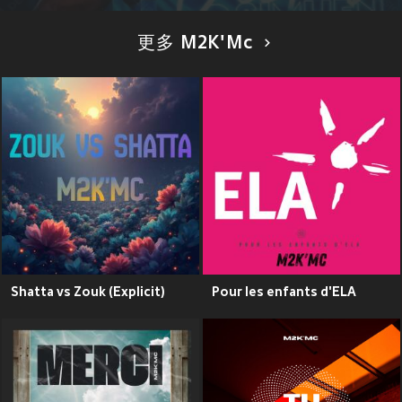
更多 M2K'Mc
Shatta vs Zouk (Explicit)
Pour les enfants d'ELA