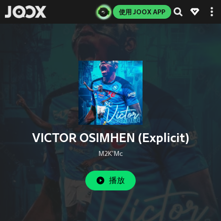
使用 JOOX APP
VICTOR OSIMHEN (Explicit)
M2K'Mc
播放