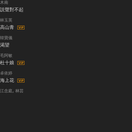
木南
説聲對不起
林玉英
高山青
韓寶儀
渴望
毛阿敏
杜十娘
卓依婷
海上花
江念庭
林芸