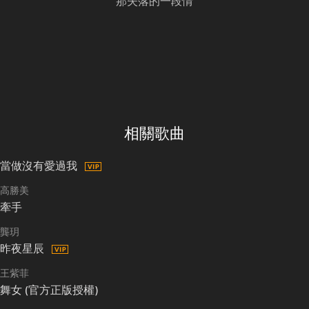
那失落的一段情
相關歌曲
當做沒有愛過我
高勝美
牽手
龔玥
昨夜星辰
王紫菲
舞女 (官方正版授權)