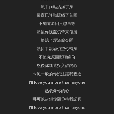
風中雨點沾溼了身
長夜已降臨延續了苦困
不知道原因只想再等
然後你飄至仍帶來傷感
擠熄了煙滿腦疑問
顫抖中親吻仍望你轉身
不追究原因慨嘆緣份
然後你飄遠投入誰的心
冷風一般的你沒法讓我親近
I'll love you more than anyone
熱暖像你的心
哪可以封鎖你願你待我認真
I'll love you more than anyone