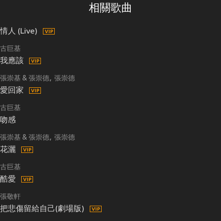
相關歌曲
情人 (Live)
古巨基
我應該
張崇基 & 張崇德
張崇德
愛回家
古巨基
吻感
張崇基 & 張崇德
張崇德
花灑
古巨基
酷愛
張敬軒
把悲傷留給自己(劇場版)