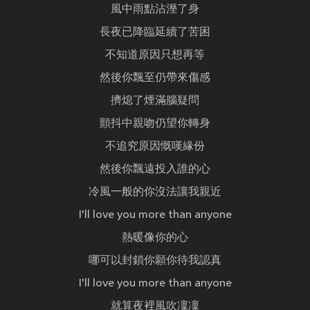
風中雨點沾溼了身
長夜已降臨延續了苦困
不知道原因只想再等
然後你飄至仍帶來傷感
擠熄了煙滿腦疑問
顫抖中親吻仍望你轉身
不追究原因慨嘆緣份
然後你飄遠投入誰的心
冷風一般的你沒法讓我親近
I'll love you more than anyone
熱暖像你的心
哪可以封鎖你願你待我認真
I'll love you more than anyone
就算夜裡風吹凜凜