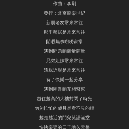
作曲：李剛
發行：北京龍樂世紀
新朋老友常來常往
鄰里鄰居是常來常往
閒暇無事嘮嘮家常
遇到問題咱商量商量
兄弟姐妹常來常往
遠親近親是常來常往
有了快樂一起分享
遇到困難咱互相幫幫
越住越高的大樓封閉了時光
匆匆忙忙的歲月是看不見的牆
越走越近的門兒笑語滿堂
快快樂樂的日子地久天長