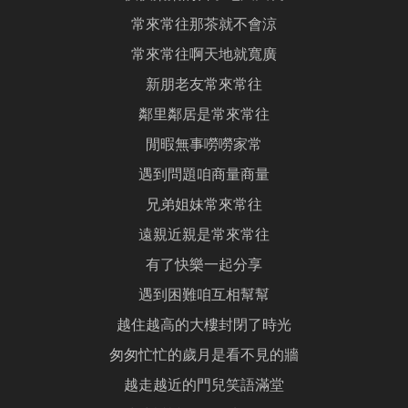
常來常往那茶就不會涼
常來常往啊天地就寬廣
新朋老友常來常往
鄰里鄰居是常來常往
閒暇無事嘮嘮家常
遇到問題咱商量商量
兄弟姐妹常來常往
遠親近親是常來常往
有了快樂一起分享
遇到困難咱互相幫幫
越住越高的大樓封閉了時光
匆匆忙忙的歲月是看不見的牆
越走越近的門兒笑語滿堂