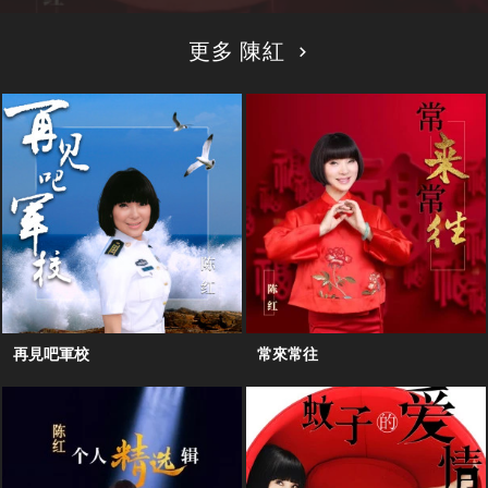
更多 陳紅
再見吧軍校
常來常往