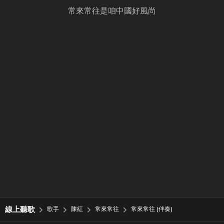
常來常往是咱中國好風尚
線上聽歌
歌手
陳紅
常來常往
常來常往 (伴奏)