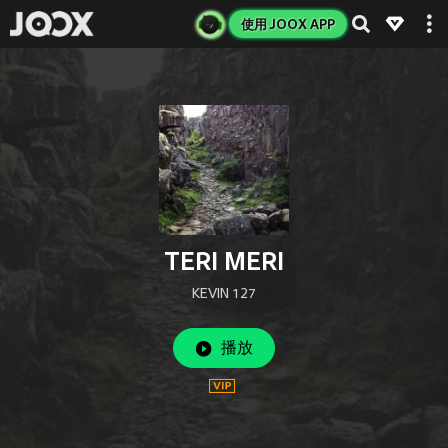
使用 JOOX APP
TERI MERI
KEVIN 127
播放