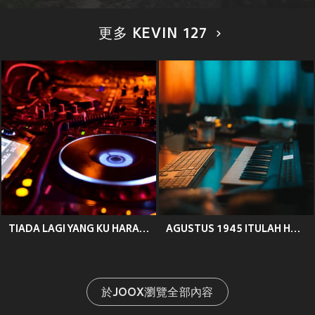
更多 KEVIN 127
TIADA LAGI YANG KU HARAPKAN
AGUSTUS 1945 ITULAH HARI KEMERDEKAAN KITA
於JOOX瀏覽全部內容