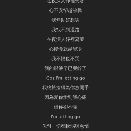
在夜深人靜裡想著
心不安卻越沸騰
我無助好想哭
我找不到退路
在夜深人靜裡寫著
心慢慢就越變冷
我不恨也不哭
我的眼淚早已哭幹了
Coz I'm letting go
我終於捨得為你放開手
因為愛你愛到我心痛
但你卻不懂
I'm letting go
你對一切都軟弱與怠惰