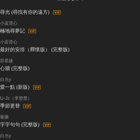
尋光 (尋找有你的遠方)
小蓝背心
極地尋夢記
小蓝背心
最好的安排（釋懷版） (完整版)
苏星婕
心牆 (完整版)
白允y
愛一點 (新版)
Li-2c（李楚楚）
季節更替
毒藥
字字句句 (完整版)
白允y