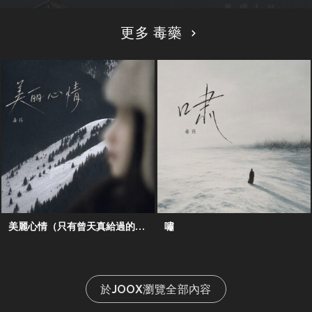
更多 毒藥
美麗心情（只有曾天真給過的心）
嘯
於JOOX瀏覽全部內容