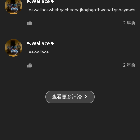
🐬Wallace🐠
Leewallacewhabganbagnajbagbgafbwgbafqnbaynwhn
2 年前
🐬Wallace🐠
Leewallace
2 年前
查看更多評論